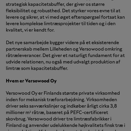
strategisk kapacitetsbuffer, der giver os større
fleksibilitet og robusthed. Det styrker vores evne til at
levere og sikrer, at vi med øget efterspørgsel fortsat kan
levere komplekse limtræsprojekter til tiden og i den
kvalitet, vi er kendt for.
Det nye samarbejde bygger videre på et eksisterende
partnerskab mellem Lilleheden og Versowood omkring
råtræleverancer. Det giver et naturligt fundament for at
udvide relationen, nu også med udvalgt produktion af
limtræ som kapacitetsbuffer.
Hvem er Versowood Oy
Versowood Oy er Finlands største private virksomhed
inden for mekanisk træforarbejdning. Virksomheden
driver seks savværkslinjer og indkøber årligt cirka 3,8
millioner m³ råtræ, baseret på PEFC-certificeret
skovbrug. Versowood driver tre limtræsfabrikker i
Finland og anvender udelukkende højkvalitets finsk træ i