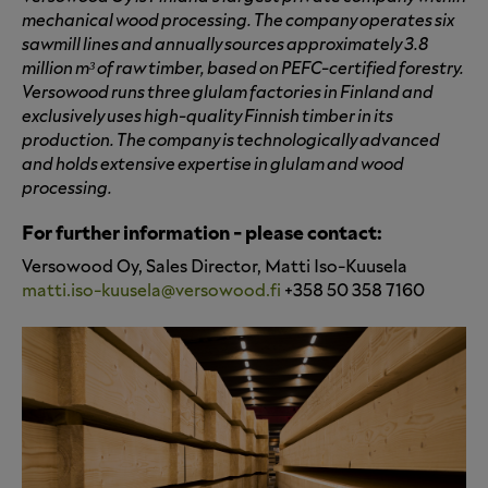
mechanical wood processing. The company operates six
sawmill lines and annually sources approximately 3.8
million m³ of raw timber, based on PEFC-certified forestry.
Versowood runs three glulam factories in Finland and
exclusively uses high-quality Finnish timber in its
production. The company is technologically advanced
and holds extensive expertise in glulam and wood
processing.
For further information - please contact:
Versowood Oy, Sales Director, Matti Iso-Kuusela
matti.iso-kuusela@versowood.fi
+358 50 358 7160